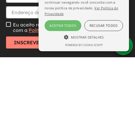
continuar navegando você concorda com a
nossa política de privacidade.
Ver Política de
Privacidade
Eu aceito receber essa newsletter, li e concordo
ACEITAR TODOS
RECUSAR TODOS
com a
Política de Privacidade
MOSTRAR DETALHES
INSCREVER-SE
POWERED BY COOKIE-SCRIPT
ESTRITAMENTE NECESSÁRIO
DESEMPENHO
SEGMENTAÇÃO
FUNCIONALIDADE
Central de Atendimento
Institucional
Estritamente necessário
Desempenho
Segmentação
Funcionalidade
Formas de Pagamento
Os cookies estritamente necessários
permitem a funcionalidade central do site,
como login de usuário e gerenciamento de
conta. O site não pode ser usado