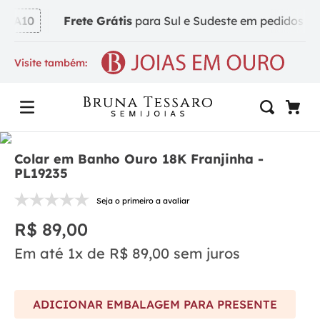
DA10
Frete Grátis
para Sul e Sudeste em pedidos a pa
Visite também:
Colar em Banho Ouro 18K Franjinha -
PL19235
Seja o primeiro a avaliar
R$
89
,
00
Em até
1
x de
R$
89
,
00
sem juros
ADICIONAR EMBALAGEM PARA PRESENTE