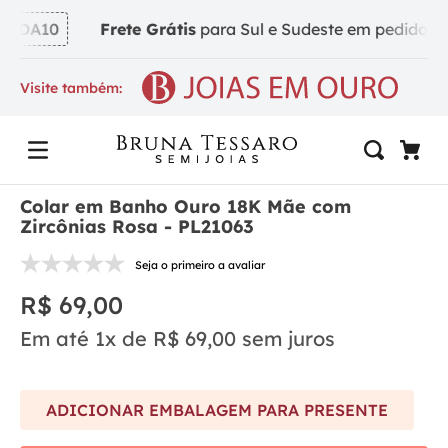
NDA10
Frete Grátis
para Sul e Sudeste em pedidos a p
Visite também:
Colar em Banho Ouro 18K Mãe com
Zircônias Rosa - PL21063
Seja o primeiro a avaliar
R$
69
,
00
Em até
1
x de
R$
69
,
00
sem juros
ADICIONAR EMBALAGEM PARA PRESENTE