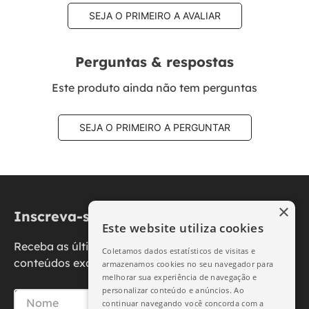
SEJA O PRIMEIRO A AVALIAR
Perguntas & respostas
Este produto ainda não tem perguntas
SEJA O PRIMEIRO A PERGUNTAR
×
Inscreva-se na nossa newsletter
Este website utiliza cookies
Receba as últimas novidades, promoções e
Coletamos dados estatísticos de visitas e
conteúdos exclusivos diretamente no seu e-mail.
armazenamos cookies no seu navegador para
melhorar sua experiência de navegação e
personalizar conteúdo e anúncios. Ao
continuar navegando você concorda com a