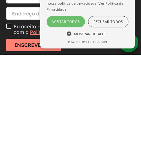
nossa política de privacidade.
Ver Política de
Privacidade
ACEITAR TODOS
RECUSAR TODOS
Eu aceito receber essa newsletter, li e concordo
com a
Política de Privacidade
MOSTRAR DETALHES
POWERED BY COOKIE-SCRIPT
ESTRITAMENTE NECESSÁRIO
INSCREVER-SE
DESEMPENHO
SEGMENTAÇÃO
FUNCIONALIDADE
Central de Atendimento
Estritamente necessário
Desempenho
Institucional
Segmentação
Funcionalidade
Formas de Pagamento
Os cookies estritamente necessários
permitem a funcionalidade central do site,
como login de usuário e gerenciamento de
conta. O site não pode ser usado
corretamente sem os cookies estritamente