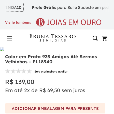
VINDA10
Frete Grátis
para Sul e Sudeste em pedidos 
Visite também:
Colar em Prata 925 Amigas Até Sermos
Velhinhas - PL18940
Seja o primeiro a avaliar
R$
139
,
00
Em até
2
x de
R$
69
,
50
sem juros
ADICIONAR EMBALAGEM PARA PRESENTE