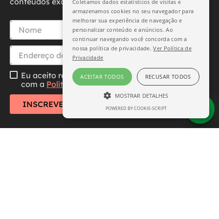
conteúdos exclusivos diretamente no seu e-mail.
Coletamos dados estatísticos de visitas e
armazenamos cookies no seu navegador para
melhorar sua experiência de navegação e
personalizar conteúdo e anúncios. Ao
continuar navegando você concorda com a
nossa política de privacidade.
Ver Política de
Privacidade
Eu aceito receber essa newsletter, li e concordo
ACEITAR TODOS
RECUSAR TODOS
com a
Política de Privacidade
MOSTRAR DETALHES
INSCREVER-SE
POWERED BY COOKIE-SCRIPT
ESTRITAMENTE NECESSÁRIO
DESEMPENHO
SEGMENTAÇÃO
FUNCIONALIDADE
Central de Atendimento
Institucional
Estritamente necessário
Desempenho
Segmentação
Funcionalidade