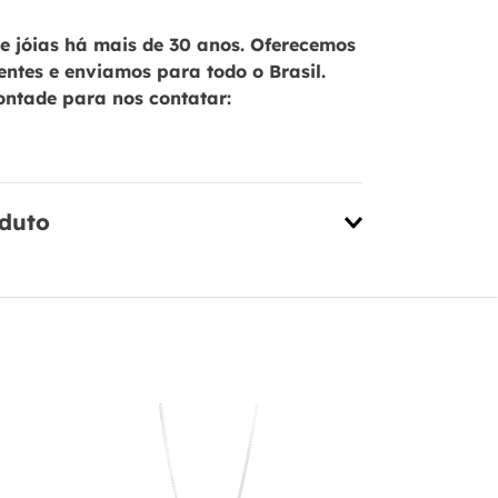
 jóias há mais de 30 anos. Oferecemos
ientes e enviamos para todo o Brasil.
ontade para nos contatar:
oduto
Colar em Pr
Coração com
PL18967