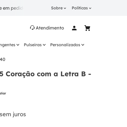
didos a partir de R$ 249.
10% OFF
na 1ª compra com
Sobre
Políticas
Atendimento
ingentes
Pulseiras
Personalizados
940
5 Coração com a Letra B -
aliar
sem juros