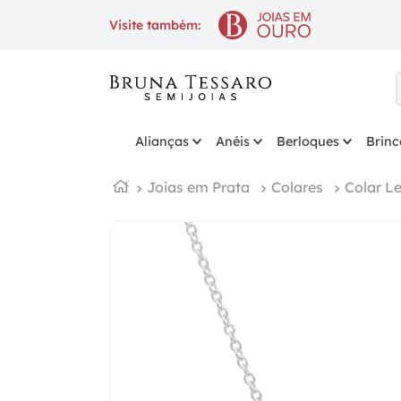
10% OFF
na 1ª compra com cupom
Visite também:
Alianças
Anéis
Berloques
Brinc
Joias em Prata
Colares
Colar Le