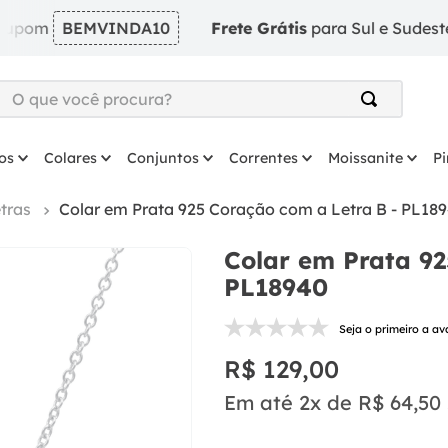
BEMVINDA10
Frete Grátis
para Sul e Sudeste em pe
O que você procura?
TERMOS MAIS BUSCADOS
os
Colares
Conjuntos
Correntes
Moissanite
P
1
º
argola
2
º
solitário
tras
Colar em Prata 925 Coração com a Letra B - PL18
3
º
prata
Colar em Prata 92
4
º
coração
PL18940
5
º
anel
Seja o primeiro a av
6
º
anel prata
R$
129
,
00
7
º
colar
Em até
2
x de
R$
64
,
50
8
º
escapulario