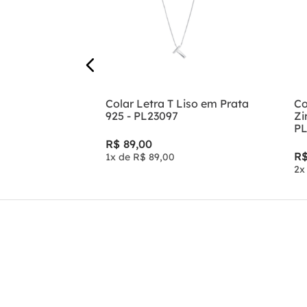
Colar Letra T Liso em Prata
Co
925 - PL23097
Zi
PL
R$
89
,
00
R
1
x de
R$
89
,
00
2
x