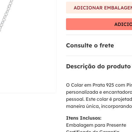
9
º
brinco
ADICIONAR EMBALAGEM
10
º
aliança
ADICI
Consulte o frete
Descrição do produto
O Colar em Prata 925 com Pi
personalizada e encantador
pessoal. Este colar é projeta
maneira única, incorporando
Itens Inclusos:
Embalagem para Presente