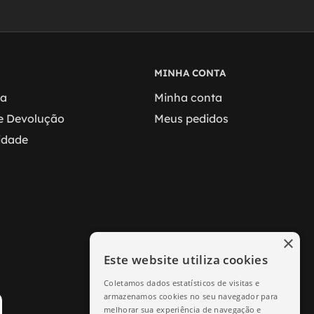
MINHA CONTA
ga
Minha conta
 e Devolução
Meus pedidos
cidade
×
Este website utiliza cookies
Coletamos dados estatísticos de visitas e
armazenamos cookies no seu navegador para
melhorar sua experiência de navegação e