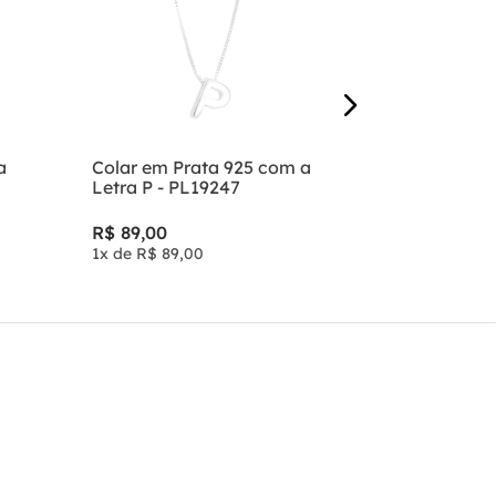
R$
129
,
00
2
x de
R$
64
,
a
Colar em Prata 925 com a
Letra P - PL19247
R$
89
,
00
1
x de
R$
89
,
00