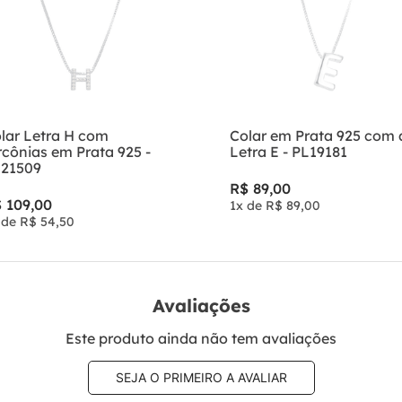
lar Letra H com
Colar em Prata 925 com 
rcônias em Prata 925 -
Letra E - PL19181
21509
R$
89
,
00
$
109
,
00
1
x de
R$
89
,
00
 de
R$
54
,
50
Avaliações
Este produto ainda não tem avaliações
SEJA O PRIMEIRO A AVALIAR