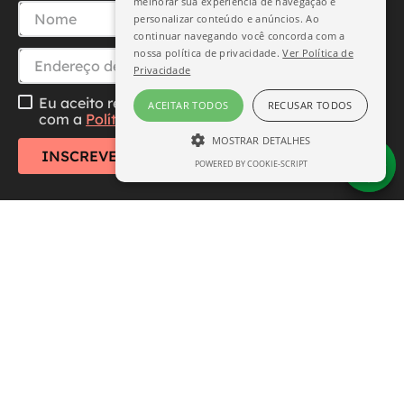
melhorar sua experiência de navegação e
personalizar conteúdo e anúncios. Ao
continuar navegando você concorda com a
nossa política de privacidade.
Ver Política de
Privacidade
Eu aceito receber essa newsletter, li e concordo
ACEITAR TODOS
RECUSAR TODOS
com a
Política de Privacidade
MOSTRAR DETALHES
INSCREVER-SE
POWERED BY COOKIE-SCRIPT
ESTRITAMENTE NECESSÁRIO
DESEMPENHO
SEGMENTAÇÃO
FUNCIONALIDADE
Central de Atendimento
Institucional
Estritamente necessário
Desempenho
Segmentação
Funcionalidade
Formas de Pagamento
Os cookies estritamente necessários
permitem a funcionalidade central do site,