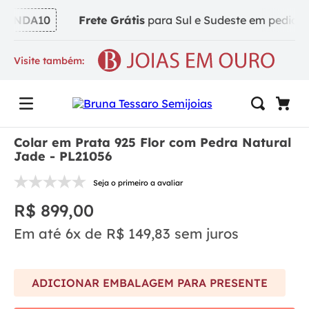
INDA10
Frete Grátis
para Sul e Sudeste em pedidos a
Visite também:
Colar em Prata 925 Flor com Pedra Natural
Jade - PL21056
Seja o primeiro a avaliar
R$
899
,
00
Em até
6
x de
R$
149
,
83
sem juros
ADICIONAR EMBALAGEM PARA PRESENTE