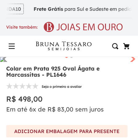
INDA10
Frete Grátis
para Sul e Sudeste em pedidos a 
Visite também:
Colar em Prata 925 Oval Ágata e
Marcassitas - PL1646
Seja o primeiro a avaliar
R$
498
,
00
Em até
6
x de
R$
83
,
00
sem juros
ADICIONAR EMBALAGEM PARA PRESENTE