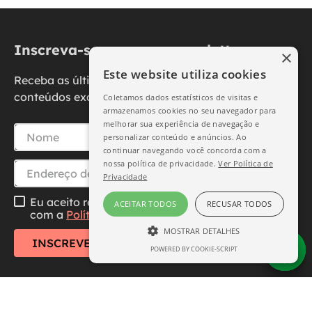
Inscreva-se na nossa newsletter
×
Este website utiliza cookies
Receba as últimas novidades, promoções e
conteúdos exclusivos diretamente no seu e-mail.
Coletamos dados estatísticos de visitas e
armazenamos cookies no seu navegador para
melhorar sua experiência de navegação e
personalizar conteúdo e anúncios. Ao
continuar navegando você concorda com a
nossa política de privacidade.
Ver Política de
Privacidade
Eu aceito receber essa newsletter, li e concordo
ACEITAR TODOS
RECUSAR TODOS
com a
Política de Privacidade
MOSTRAR DETALHES
INSCREVER-SE
POWERED BY COOKIE-SCRIPT
ESTRITAMENTE NECESSÁRIO
DESEMPENHO
SEGMENTAÇÃO