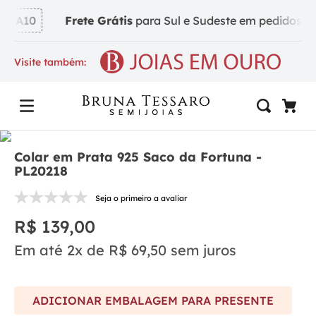
DA10
Frete Grátis
para Sul e Sudeste em pedidos a pa
Visite também:
Colar em Prata 925 Saco da Fortuna -
PL20218
Seja o primeiro a avaliar
R$
139
,
00
Em até
2
x de
R$
69
,
50
sem juros
ADICIONAR EMBALAGEM PARA PRESENTE