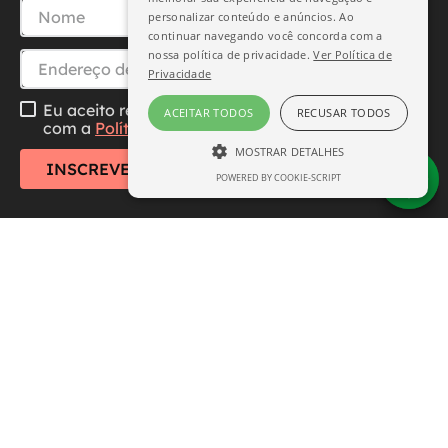
personalizar conteúdo e anúncios. Ao
continuar navegando você concorda com a
nossa política de privacidade.
Ver Política de
Privacidade
Eu aceito receber essa newsletter, li e concordo
ACEITAR TODOS
RECUSAR TODOS
com a
Política de Privacidade
MOSTRAR DETALHES
INSCREVER-SE
POWERED BY COOKIE-SCRIPT
ESTRITAMENTE NECESSÁRIO
DESEMPENHO
SEGMENTAÇÃO
FUNCIONALIDADE
Central de Atendimento
Institucional
Estritamente necessário
Desempenho
Segmentação
Funcionalidade
Formas de Pagamento
Os cookies estritamente necessários
permitem a funcionalidade central do site,