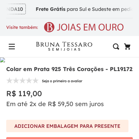
INDA10
Frete Grátis
para Sul e Sudeste em pedidos a
Visite também:
Colar em Prata 925 Três Corações - PL19172
Seja o primeiro a avaliar
R$
119
,
00
Em até
2
x de
R$
59
,
50
sem juros
ADICIONAR EMBALAGEM PARA PRESENTE