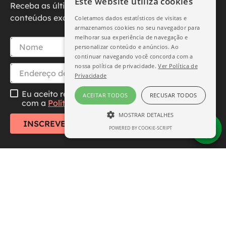
Este website utiliza cookies
Receba as últimas novidades, promoções e
conteúdos exclusivos diretamente no seu e-mail.
Coletamos dados estatísticos de visitas e
armazenamos cookies no seu navegador para
melhorar sua experiência de navegação e
personalizar conteúdo e anúncios. Ao
continuar navegando você concorda com a
nossa política de privacidade.
Ver Política de
Privacidade
Eu aceito receber essa newsletter, li e concordo
ACEITAR TODOS
RECUSAR TODOS
com a
Política de Privacidade
MOSTRAR DETALHES
INSCREVER-SE
POWERED BY COOKIE-SCRIPT
ESTRITAMENTE NECESSÁRIO
DESEMPENHO
SEGMENTAÇÃO
FUNCIONALIDADE
Central de Atendimento
Institucional
Estritamente necessário
Desempenho