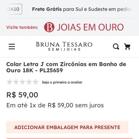
NDA10
Frete Grátis
para Sul e Sudeste em pedidos a p
Visite também:
Colar Letra J com Zircônias em Banho de
Ouro 18K - PL25659
Seja o primeiro a avaliar
R$
59
,
00
Em até
1
x de
R$
59
,
00
sem juros
ADICIONAR EMBALAGEM PARA PRESENTE