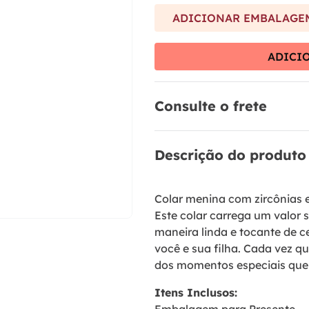
9
º
brinco
ADICIONAR EMBALAGEM
10
º
aliança
ADICI
Consulte o frete
Descrição do produto
Colar menina com zircônias e
Este colar carrega um valor 
maneira linda e tocante de c
você e sua filha. Cada vez qu
dos momentos especiais que
Itens Inclusos: