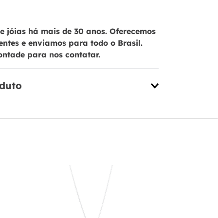
 jóias há mais de 30 anos. Oferecemos
ientes e enviamos para todo o Brasil.
ontade para nos contatar.
oduto
Colar em P
e Menina co
PL20056
R$
289
,
00