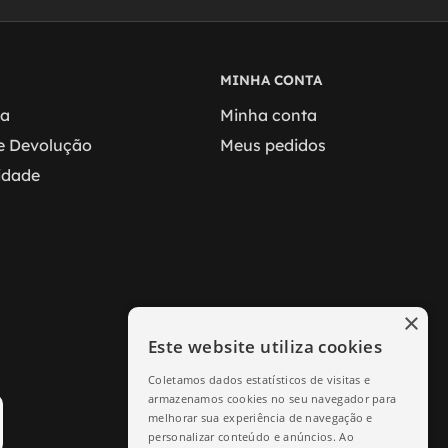
MINHA CONTA
ga
Minha conta
 e Devolução
Meus pedidos
cidade
×
Este website utiliza cookies
Coletamos dados estatísticos de visitas e
armazenamos cookies no seu navegador para
melhorar sua experiência de navegação e
personalizar conteúdo e anúncios. Ao