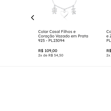
925 Vida
Colar Casal Filhos e
Co
L18935
Coração Vazado em Prata
e 
925 - PL23094
PL
R$
109
,
00
R
2
x de
R$
54
,
50
2
x