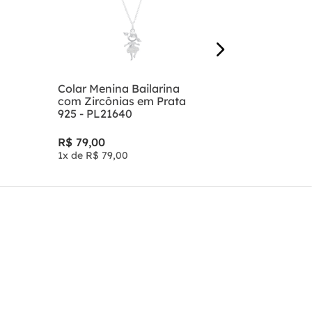
5
x de
R$
57
,
Colar Menina Bailarina
com Zircônias em Prata
925 - PL21640
R$
79
,
00
1
x de
R$
79
,
00