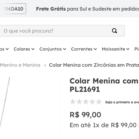
DA10
Frete Grátis
para Sul e Sudeste em pedidos a pa
O que você procura?
TERMOS MAIS BUSCADOS
os
Colares
Conjuntos
Correntes
Moissanite
P
1
º
argola
2
º
solitário
 Menino e Menina
Colar Menina com Zircônias em Prata
3
º
prata
Colar Menina com 
4
º
anel
PL21691
5
º
coração
Seja o primeiro a av
6
º
anel prata
R$
99
,
00
7
º
colar
Em até
1
x de
R$
99
,
00
8
º
escapulario