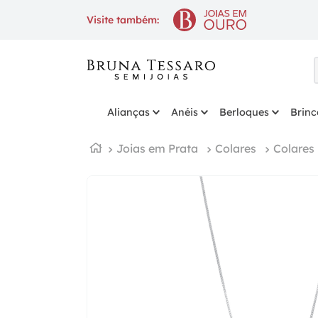
10% OFF
na 1ª compra com cupom
BEMVIN
Visite também:
Alianças
Anéis
Berloques
Brinc
Joias em Prata
Colares
Colares