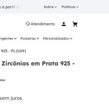
rtir de R$ 249.
10% OFF
na 1ª compra com cupom
B
Sobre
Políticas
Atendimento
ingentes
Pulseiras
Personalizados
 925 - PL21691
Zircônias em Prata 925 -
aliar
sem juros