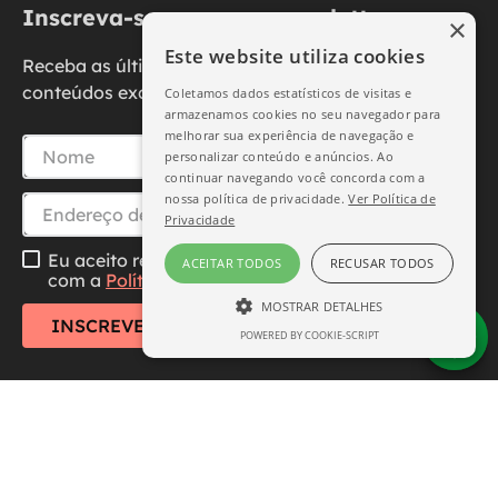
Inscreva-se na nossa newsletter
×
Este website utiliza cookies
Receba as últimas novidades, promoções e
conteúdos exclusivos diretamente no seu e-mail.
Coletamos dados estatísticos de visitas e
armazenamos cookies no seu navegador para
melhorar sua experiência de navegação e
personalizar conteúdo e anúncios. Ao
continuar navegando você concorda com a
nossa política de privacidade.
Ver Política de
Privacidade
Eu aceito receber essa newsletter, li e concordo
ACEITAR TODOS
RECUSAR TODOS
com a
Política de Privacidade
MOSTRAR DETALHES
INSCREVER-SE
POWERED BY COOKIE-SCRIPT
ESTRITAMENTE NECESSÁRIO
DESEMPENHO
SEGMENTAÇÃO
FUNCIONALIDADE
Central de Atendimento