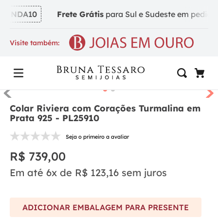
INDA10
Frete Grátis
para Sul e Sudeste em pedidos a
Visite também:
Colar Riviera com Corações Turmalina em
Prata 925 - PL25910
Seja o primeiro a avaliar
R$
739
,
00
Em até
6
x de
R$
123
,
16
sem juros
ADICIONAR EMBALAGEM PARA PRESENTE