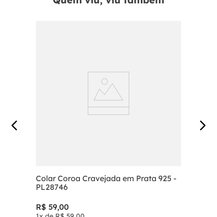
Colar Coroa Cravejada em Prata 925 -
PL28746
R$
59
,
00
1
x de
R$
59
,
00