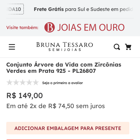
INDA10
Frete Grátis
para Sul e Sudeste em pedidos a 
Visite também:
Conjunto Árvore da Vida com Zircônias
Verdes em Prata 925 - PL26807
Seja o primeiro a avaliar
R$
149
,
00
Em até
2
x de
R$
74
,
50
sem juros
ADICIONAR EMBALAGEM PARA PRESENTE