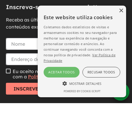
Inscreva-se na nossa newsletter
×
Este website utiliza cookies
Receba as últimas novidades, promoções e
conteúdos exclusivos diretamente no seu e-mail.
Coletamos dados estatísticos de visitas e
armazenamos cookies no seu navegador para
melhorar sua experiência de navegação e
personalizar conteúdo e anúncios. Ao
continuar navegando você concorda com a
nossa política de privacidade.
Ver Política de
Privacidade
Eu aceito receber essa newsletter, li e concordo
ACEITAR TODOS
RECUSAR TODOS
com a
Política de Privacidade
MOSTRAR DETALHES
INSCREVER-SE
POWERED BY COOKIE-SCRIPT
ESTRITAMENTE NECESSÁRIO
DESEMPENHO
SEGMENTAÇÃO
FUNCIONALIDADE
Central de Atendimento