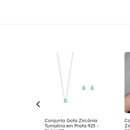
ata 925
Conjunto Gota Zircônia
Co
nia -
Tumalina em Prata 925 -
Zi