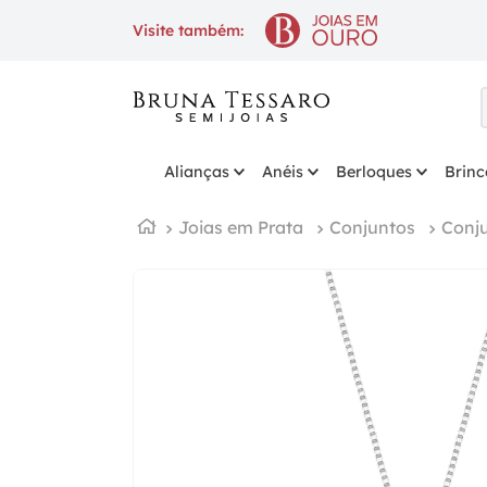
10% OFF
na 1ª compra com cupo
Visite também:
Alianças
Anéis
Berloques
Brinc
Joias em Prata
Conjuntos
Conj