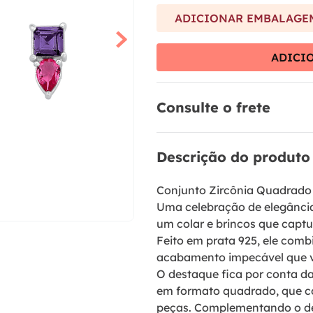
9
º
anel prata
ADICIONAR EMBALAGEM
10
º
aliança
ADICI
Consulte o frete
Descrição do produto
Conjunto Zircônia Quadrado 
Uma celebração de elegância
um colar e brincos que captu
Feito em prata 925, ele com
acabamento impecável que va
O destaque fica por conta da
em formato quadrado, que c
peças. Complementando o des