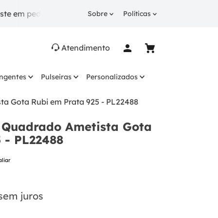
didos a partir de R$ 249.
10% OFF
na 1ª compra com
Sobre
Políticas
Atendimento
ingentes
Pulseiras
Personalizados
ta Gota Rubi em Prata 925 - PL22488
a Quadrado Ametista Gota
 - PL22488
aliar
sem juros