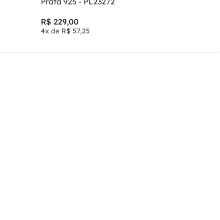
Prata 925 - PL23272
R$
229
,
00
4
x de
R$
57
,
25