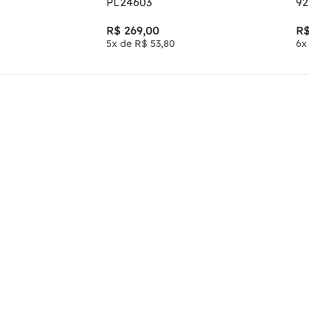
PL24603
92
R$
269
,
00
R
5
x de
R$
53
,
80
6
x