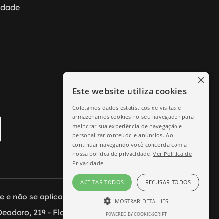
cidade
×
Este website utiliza cookies
Coletamos dados estatísticos de visitas e
armazenamos cookies no seu navegador para
melhorar sua experiência de navegação e
personalizar conteúdo e anúncios. Ao
continuar navegando você concorda com a
nossa política de privacidade.
Ver Política de
Privacidade
ACEITAR TODOS
RECUSAR TODOS
e não se aplicam às lojas físicas.
MOSTRAR DETALHES
eodoro, 219 - Florianópolis/SC.
POWERED BY COOKIE-SCRIPT
ESTRITAMENTE NECESSÁRIO