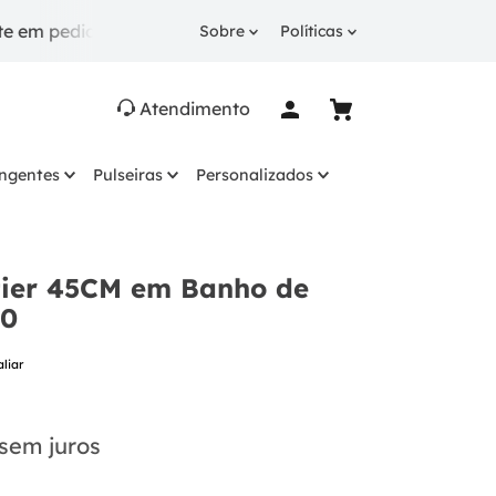
idos a partir de R$ 249.
10% OFF
na 1ª compra com
Sobre
Políticas
Atendimento
ingentes
Pulseiras
Personalizados
rtier 45CM em Banho de
10
aliar
sem juros