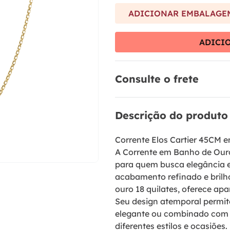
9
º
brinco
ADICIONAR EMBALAGEM
10
º
aliança
ADICI
Consulte o frete
Descrição do produto
Corrente Elos Cartier 45CM 
A Corrente em Banho de Ouro 1
para quem busca elegância e 
acabamento refinado e brilh
ouro 18 quilates, oferece apa
Seu design atemporal permite
elegante ou combinado com 
diferentes estilos e ocasiões