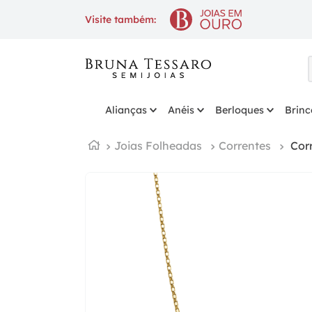
10% OFF
na 1ª compra com cupom
Visite também:
Alianças
Anéis
Berloques
Brinc
Joias Folheadas
Correntes
Cor