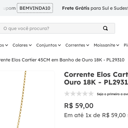
BEMVINDA10
Frete Grátis
para Sul e Sudeste em ped
O que você procura?
TERMOS MAIS BUSCADOS
os
Colares
Conjuntos
Correntes
Moissanite
P
1
º
argola
2
º
solitário
rente Elos Cartier 45CM em Banho de Ouro 18K - PL29310
3
º
prata
Corrente Elos Ca
4
º
coração
Ouro 18K - PL293
5
º
anel
Seja o primeiro a av
6
º
anel prata
R$
59
,
00
7
º
colar
Em até
1
x de
R$
59
,
00
8
º
escapulario