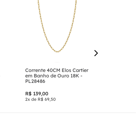
Corrente M
Piastrini 
de Ouro 18
R$
239
,
00
4
x de
R$
59
,
Corrente 40CM Elos Cartier
o
em Banho de Ouro 18K -
PL28486
R$
139
,
00
2
x de
R$
69
,
50