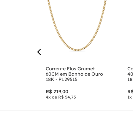
anho de
Corrente Elos Grumet
Co
abo de Rato
60CM em Banho de Ouro
40
4
18K - PL29515
18
R$
219
,
00
R
4
x de
R$
54
,
75
1
x