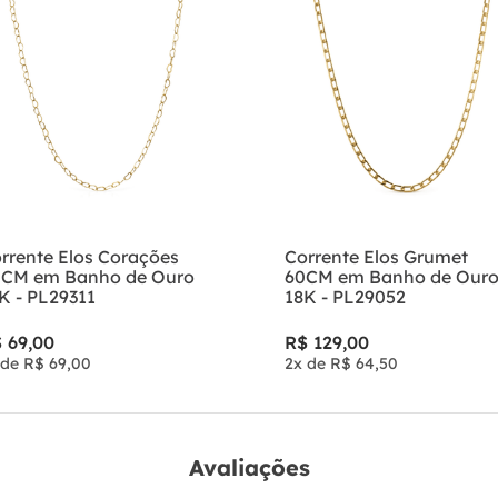
rrente Elos Corações
Corrente Elos Grumet
CM em Banho de Ouro
60CM em Banho de Our
K - PL29311
18K - PL29052
$
69
,
00
R$
129
,
00
 de
R$
69
,
00
2
x de
R$
64
,
50
Avaliações