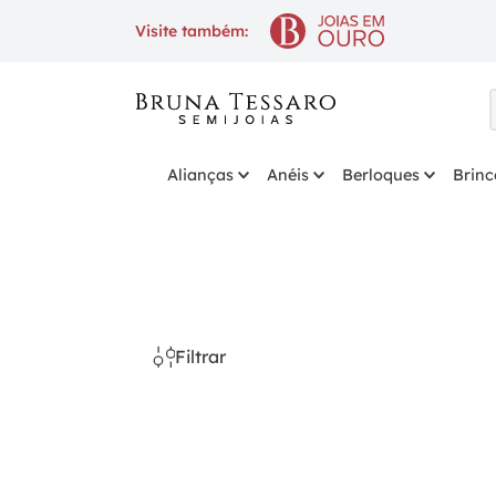
10% OFF
na 1ª compra com
Visite também:
Alianças
Anéis
Berloques
Brinc
Filtrar