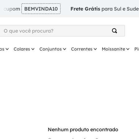
 cupom
BEMVINDA10
Frete Grátis
para Sul e Sudeste
O que você procura?
TERMOS MAIS BUSCADOS
os
Colares
Conjuntos
Correntes
Moissanite
P
1
º
argola
2
º
solitário
3
º
prata
4
º
coração
5
º
anel
6
º
anel prata
7
º
colar
8
º
escapulario
Nenhum produto encontrado