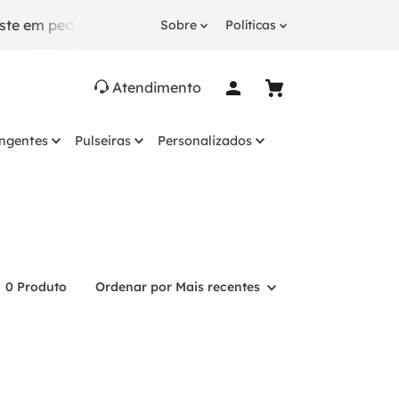
 em pedidos a partir de R$ 249.
10% OFF
na 1ª comp
Sobre
Políticas
Atendimento
ingentes
Pulseiras
Personalizados
0
Produto
Ordenar por
Mais recentes