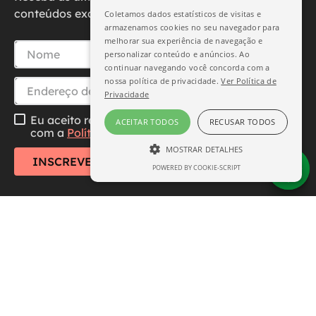
conteúdos exclusivos diretamente no seu e-mail.
Coletamos dados estatísticos de visitas e
armazenamos cookies no seu navegador para
melhorar sua experiência de navegação e
personalizar conteúdo e anúncios. Ao
continuar navegando você concorda com a
nossa política de privacidade.
Ver Política de
Privacidade
Eu aceito receber essa newsletter, li e concordo
ACEITAR TODOS
RECUSAR TODOS
com a
Política de Privacidade
MOSTRAR DETALHES
INSCREVER-SE
POWERED BY COOKIE-SCRIPT
ESTRITAMENTE NECESSÁRIO
DESEMPENHO
SEGMENTAÇÃO
FUNCIONALIDADE
Central de Atendimento
Institucional
Estritamente necessário
Desempenho
Segmentação
Funcionalidade