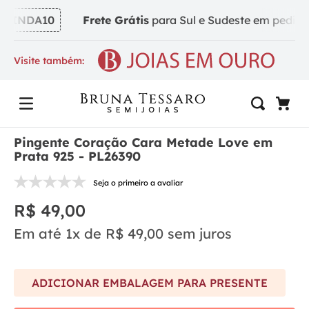
VINDA10
Frete Grátis
para Sul e Sudeste em pedidos a
Visite também:
Pingente Coração Cara Metade Love em
Prata 925 - PL26390
Seja o primeiro a avaliar
R$
49
,
00
Em até
1
x de
R$
49
,
00
sem juros
ADICIONAR EMBALAGEM PARA PRESENTE