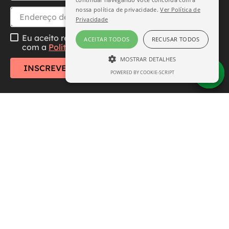
nossa política de privacidade.
Ver Política de
Privacidade
Eu aceito receber essa newsletter, li e concordo
ACEITAR TODOS
RECUSAR TODOS
com a
Política de Privacidade
MOSTRAR DETALHES
INSCREVER-SE
POWERED BY COOKIE-SCRIPT
ESTRITAMENTE NECESSÁRIO
DESEMPENHO
SEGMENTAÇÃO
FUNCIONALIDADE
Central de Atendimento
Institucional
Estritamente necessário
Desempenho
Segmentação
Funcionalidade
Formas de Pagamento
Os cookies estritamente necessários
permitem a funcionalidade central do site,
como login de usuário e gerenciamento de
conta. O site não pode ser usado