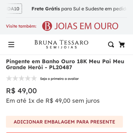
NDA10
Frete Grátis
para Sul e Sudeste em pedidos a 
Visite também:
Pingente em Banho Ouro 18K Meu Pai Meu
Grande Herói - PL20487
Seja o primeiro a avaliar
R$
49
,
00
Em até
1
x de
R$
49
,
00
sem juros
ADICIONAR EMBALAGEM PARA PRESENTE