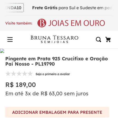
VINDA10
Frete Grátis
para Sul e Sudeste em pedidos 
Visite também:
Pingente em Prata 925 Crucifixo e Oração
Pai Nosso - PL19790
Seja o primeiro a avaliar
R$
189
,
00
Em até
3
x de
R$
63
,
00
sem juros
ADICIONAR EMBALAGEM PARA PRESENTE