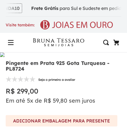
INDA10
Frete Grátis
para Sul e Sudeste em pedidos a 
Visite também:
Pingente em Prata 925 Gota Turquesa -
PL8724
Seja o primeiro a avaliar
R$
299
,
00
Em até
5
x de
R$
59
,
80
sem juros
ADICIONAR EMBALAGEM PARA PRESENTE