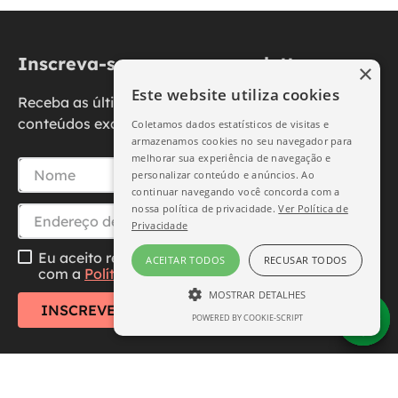
Inscreva-se na nossa newsletter
×
Este website utiliza cookies
Receba as últimas novidades, promoções e
conteúdos exclusivos diretamente no seu e-mail.
Coletamos dados estatísticos de visitas e
armazenamos cookies no seu navegador para
melhorar sua experiência de navegação e
personalizar conteúdo e anúncios. Ao
continuar navegando você concorda com a
nossa política de privacidade.
Ver Política de
Privacidade
Eu aceito receber essa newsletter, li e concordo
ACEITAR TODOS
RECUSAR TODOS
com a
Política de Privacidade
MOSTRAR DETALHES
INSCREVER-SE
POWERED BY COOKIE-SCRIPT
ESTRITAMENTE NECESSÁRIO
DESEMPENHO
SEGMENTAÇÃO