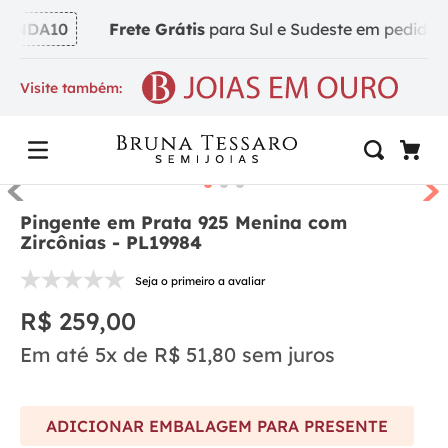
INDA10
Frete Grátis
para Sul e Sudeste em pedidos a 
Visite também:
Pingente em Prata 925 Menina com
Zircônias - PL19984
Seja o primeiro a avaliar
R$
259
,
00
Em até
5
x de
R$
51
,
80
sem juros
ADICIONAR EMBALAGEM PARA PRESENTE