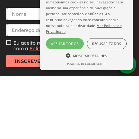
armazenamos cookies no seu navegador para
melhorar sua experiência de navegação e
personalizar conteúdo e anúncios. Ao
continuar navegando você concorda com a
nossa política de privacidade.
Ver Política de
Privacidade
Eu aceito receber essa newsletter, li e concordo
ACEITAR TODOS
RECUSAR TODOS
com a
Política de Privacidade
MOSTRAR DETALHES
INSCREVER-SE
POWERED BY COOKIE-SCRIPT
ESTRITAMENTE NECESSÁRIO
DESEMPENHO
SEGMENTAÇÃO
FUNCIONALIDADE
Central de Atendimento
Institucional
Estritamente necessário
Desempenho
Segmentação
Funcionalidade
Formas de Pagamento