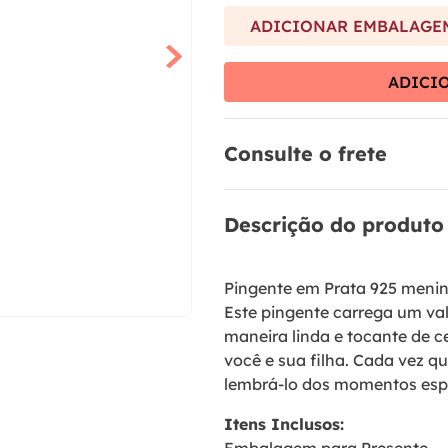
9
º
brinco
ADICIONAR EMBALAGEM
10
º
aliança
ADICI
Consulte o frete
Descrição do produto
Pingente em Prata 925 menina
Este pingente carrega um val
maneira linda e tocante de c
você e sua filha. Cada vez qu
lembrá-lo dos momentos esp
Itens Inclusos: