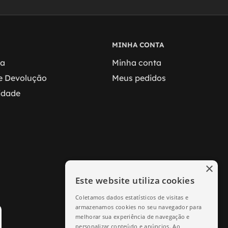
MINHA CONTA
ga
Minha conta
 e Devolução
Meus pedidos
cidade
×
Este website utiliza cookies
Coletamos dados estatísticos de visitas e
armazenamos cookies no seu navegador para
melhorar sua experiência de navegação e
personalizar conteúdo e anúncios. Ao