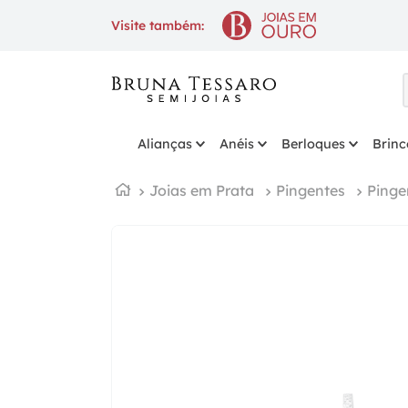
10% OFF
na 1ª compra com cupom
B
Visite também:
Alianças
Anéis
Berloques
Brinc
Joias em Prata
Pingentes
Pinge