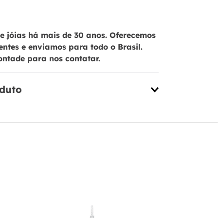
 jóias há mais de 30 anos. Oferecemos
ientes e enviamos para todo o Brasil.
ontade para nos contatar.
oduto
Pingente e
Banho de O
Medalha "E
PL19981