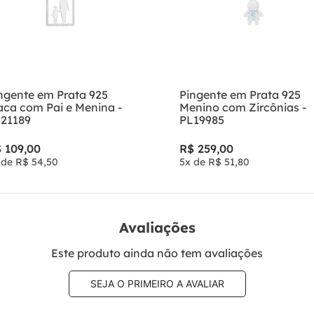
ngente em Prata 925
Pingente em Prata 925
aca com Pai e Menina -
Menino com Zircônias -
21189
PL19985
$
109
,
00
R$
259
,
00
 de
R$
54
,
50
5
x de
R$
51
,
80
Avaliações
Este produto ainda não tem avaliações
SEJA O PRIMEIRO A AVALIAR