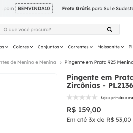
EMVINDA10
Frete Grátis
para Sul e Sudeste em pedid
O que você procura?
TERMOS MAIS BUSCADOS
os
Colares
Conjuntos
Correntes
Moissanite
P
1
º
argola
2
º
solitário
ntes de Menino e Menina
Pingente em Prata 925 Menina
3
º
prata
Pingente em Prat
4
º
anel
Zircônias - PL213
5
º
coração
Seja o primeiro a av
6
º
anel prata
R$
159
,
00
7
º
colar
Em até
3
x de
R$
53
,
00
8
º
escapulario