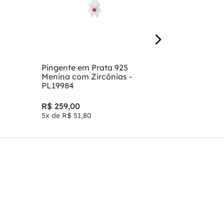
R$
199
,
00
3
x de
R$
66
,
3
Pingente em Prata 925
Menina com Zircônias -
PL19984
R$
259
,
00
5
x de
R$
51
,
80