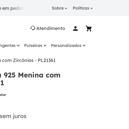
os a partir de R$ 249.
10% OFF
na 1ª compra com c
Sobre
Políticas
Atendimento
ingentes
Pulseiras
Personalizados
 com Zircônias - PL21361
a 925 Menina com
61
aliar
sem juros