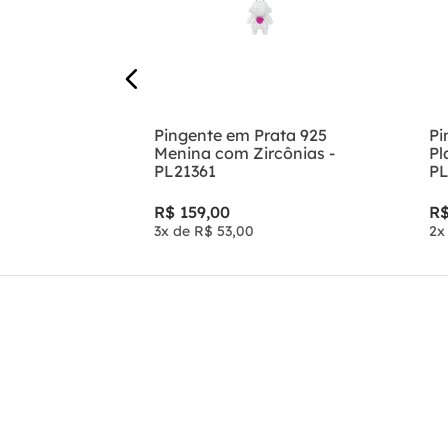
Pingente em Prata 925
Pi
Menina com Zircônias -
Pl
PL21361
PL
R$
159
,
00
R
3
x de
R$
53
,
00
2
x