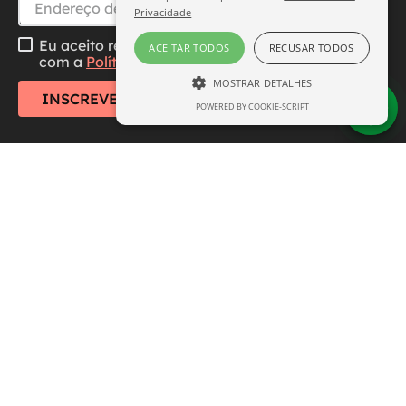
Privacidade
Eu aceito receber essa newsletter, li e concordo
ACEITAR TODOS
RECUSAR TODOS
com a
Política de Privacidade
MOSTRAR DETALHES
INSCREVER-SE
POWERED BY COOKIE-SCRIPT
ESTRITAMENTE NECESSÁRIO
DESEMPENHO
SEGMENTAÇÃO
FUNCIONALIDADE
Central de Atendimento
Institucional
Estritamente necessário
Desempenho
Segmentação
Funcionalidade
Formas de Pagamento
Os cookies estritamente necessários
permitem a funcionalidade central do site,
como login de usuário e gerenciamento de
conta. O site não pode ser usado
Aviso:
Todos os preços e condições deste site são
corretamente sem os cookies estritamente
necessários.