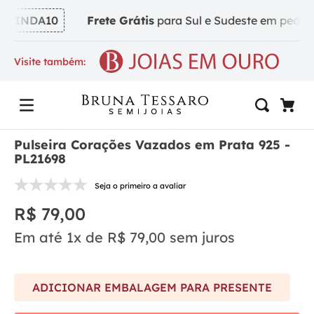
VINDA10
Frete Grátis
para Sul e Sudeste em pedidos 
Visite também:
Pulseira Corações Vazados em Prata 925 -
PL21698
Seja o primeiro a avaliar
R$
79
,
00
Em até
1
x de
R$
79
,
00
sem juros
ADICIONAR EMBALAGEM PARA PRESENTE