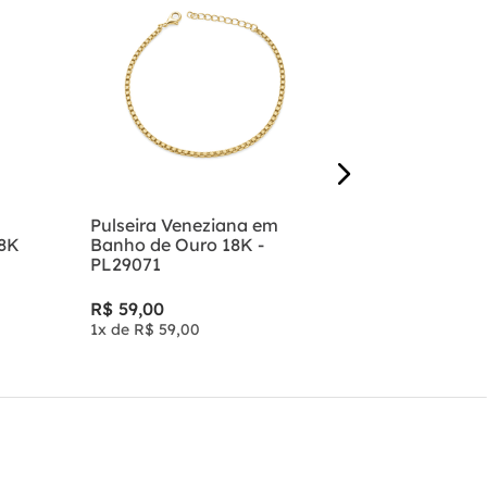
Pulseira Bo
Ágata Verd
Ouro 18K -
R$
89
,
00
1
x de
R$
89
,
Pulseira Veneziana em
18K
Banho de Ouro 18K -
PL29071
R$
59
,
00
1
x de
R$
59
,
00