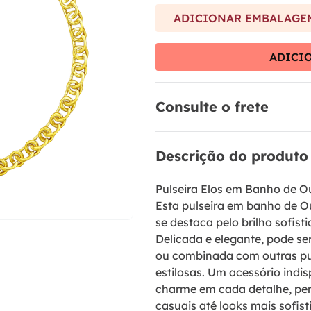
9
º
anel prata
ADICIONAR EMBALAGEM
10
º
aliança
ADICI
Consulte o frete
Descrição do produto
Pulseira Elos em Banho de O
Esta pulseira em banho de Our
se destaca pelo brilho sofis
Delicada e elegante, pode s
ou combinada com outras pu
estilosas. Um acessório indi
charme em cada detalhe, pe
casuais até looks mais sofist