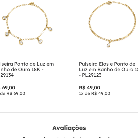
lseira Ponto de Luz em
Pulseira Elos e Ponto de
nho de Ouro 18K -
Luz em Banho de Ouro 
29134
- PL29123
$
69
,
00
R$
49
,
00
 de
R$
69
,
00
1
x de
R$
49
,
00
Avaliações