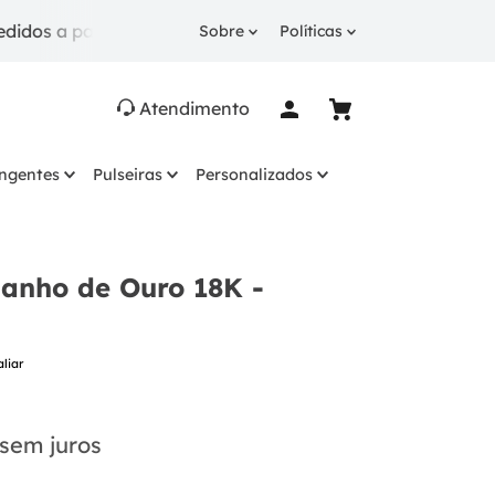
 a partir de R$ 249.
10% OFF
na 1ª compra com cup
Sobre
Políticas
Atendimento
ingentes
Pulseiras
Personalizados
Banho de Ouro 18K -
aliar
sem juros