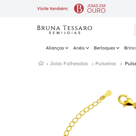
10% OFF
na 1ª compra com cupom
BE
Visite também:
Alianças
Anéis
Berloques
Brinc
Joias Folheadas
Pulseiras
Puls