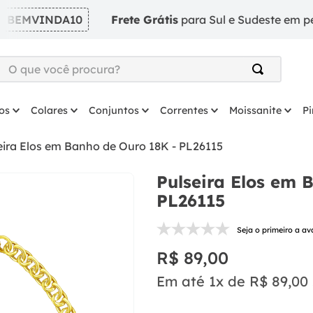
MVINDA10
Frete Grátis
para Sul e Sudeste em pedidos
O que você procura?
TERMOS MAIS BUSCADOS
os
Colares
Conjuntos
Correntes
Moissanite
P
1
º
argola
2
º
solitário
eira Elos em Banho de Ouro 18K - PL26115
3
º
coração
Pulseira Elos em 
4
º
anel
PL26115
5
º
colar
Seja o primeiro a av
6
º
escapulario
R$
89
,
00
7
º
prata
Em até
1
x de
R$
89
,
00
8
º
brinco