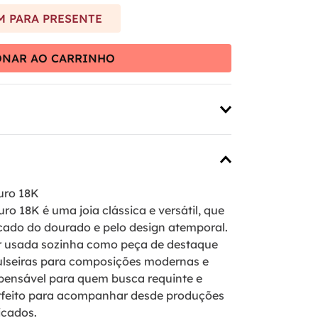
 PARA PRESENTE
ONAR AO CARRINHO
uro 18K
o 18K é uma joia clássica e versátil, que
ticado do dourado e pelo design atemporal.
er usada sozinha como peça de destaque
lseiras para composições modernas e
spensável para quem busca requinte e
rfeito para acompanhar desde produções
icados.