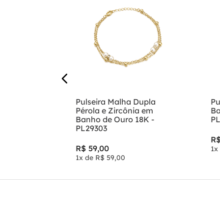
ta Sagrado
Pulseira Malha Dupla
Pu
nho de
Pérola e Zircônia em
Ba
 PL0696
Banho de Ouro 18K -
PL
PL29303
R
R$
59
,
00
1
x
1
x de
R$
59
,
00