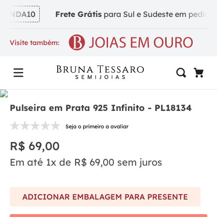
INDA10
Frete Grátis
para Sul e Sudeste em pedidos a
Visite também:
Pulseira em Prata 925 Infinito - PL18134
Seja o primeiro a avaliar
R$
69
,
00
Em até
1
x de
R$
69
,
00
sem juros
ADICIONAR EMBALAGEM PARA PRESENTE