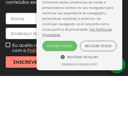
conteúdos exclusivos diretamente no seu e-mail.
Coletamos dados estatísticos de visitas e
armazenamos cookies no seu navegador para
melhorar sua experiência de navegação e
personalizar conteúdo e anúncios. Ao
continuar navegando você concorda com a
nossa política de privacidade.
Ver Política de
Privacidade
Eu aceito receber essa newsletter, li e concordo
ACEITAR TODOS
RECUSAR TODOS
com a
Política de Privacidade
MOSTRAR DETALHES
INSCREVER-SE
POWERED BY COOKIE-SCRIPT
ESTRITAMENTE NECESSÁRIO
DESEMPENHO
SEGMENTAÇÃO
FUNCIONALIDADE
Central de Atendimento
Institucional
Estritamente necessário
Desempenho
Segmentação
Funcionalidade