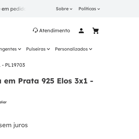
idos a partir de R$ 249.
10% OFF
na 1ª compra com 
Sobre
Políticas
Atendimento
ingentes
Pulseiras
Personalizados
1 - PL19703
a em Prata 925 Elos 3x1 -
aliar
sem juros