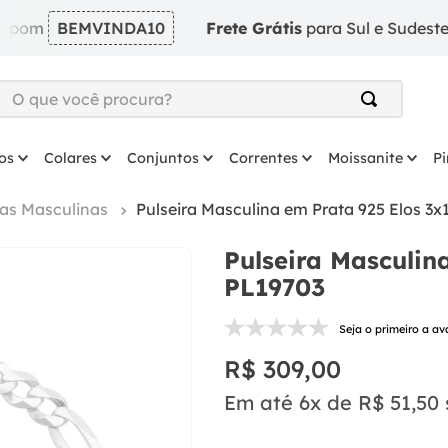
BEMVINDA10
Frete Grátis
para Sul e Sudeste em ped
O que você procura?
TERMOS MAIS BUSCADOS
os
Colares
Conjuntos
Correntes
Moissanite
P
1
º
argola
2
º
solitário
ras Masculinas
Pulseira Masculina em Prata 925 Elos 3x
3
º
prata
Pulseira Masculin
4
º
anel
PL19703
5
º
coração
Seja o primeiro a av
6
º
anel prata
R$
309
,
00
7
º
colar
Em até
6
x de
R$
51
,
50
8
º
escapulario