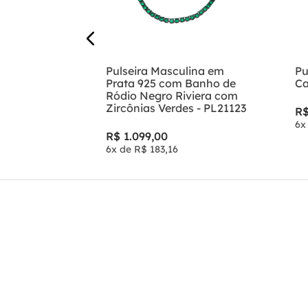
ta 925
Pulseira Masculina em
Pu
 Grumet -
Prata 925 com Banho de
Ca
Ródio Negro Riviera com
Zircônias Verdes - PL21123
R
6
x
R$
1
.
099
,
00
6
x de
R$
183
,
16