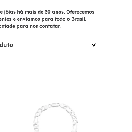
 jóias há mais de 30 anos. Oferecemos
ientes e enviamos para todo o Brasil.
ontade para nos contatar.
oduto
Pulseira M
Prata 925 
Placa - PL1
R$
369
,
00
6
x de
R$
61
,