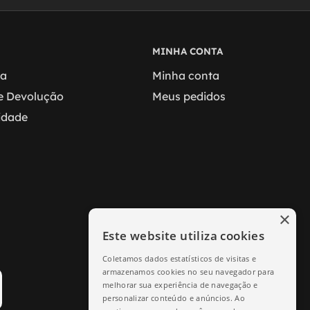
MINHA CONTA
ga
Minha conta
 e Devolução
Meus pedidos
cidade
×
Este website utiliza cookies
Coletamos dados estatísticos de visitas e
armazenamos cookies no seu navegador para
melhorar sua experiência de navegação e
personalizar conteúdo e anúncios. Ao