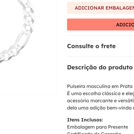
9
º
brinco
ADICIONAR EMBALAGEM
10
º
aliança
ADICI
Consulte o frete
Descrição do produto
Pulseira masculina em Prata 
É uma escolha clássica e e
acessório marcante e versátil
dela uma adição bem-vinda a
Itens Inclusos:
Embalagem para Presente