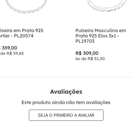
lseira em Prata 925
Pulseira Masculina em
rtier - PL20574
Prata 925 Elos 3x1 -
PL19703
$
359
,
00
R$
309
,
00
 de
R$
59
,
83
6
x de
R$
51
,
50
Avaliações
Este produto ainda não tem avaliações
SEJA O PRIMEIRO A AVALIAR