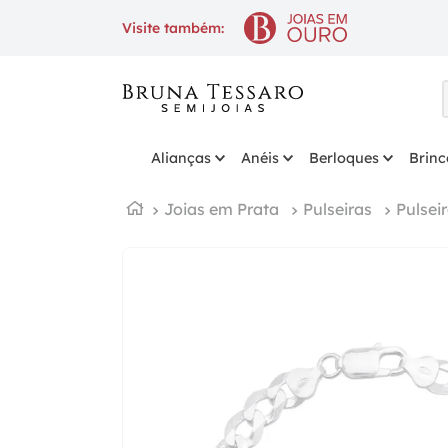
10% OFF
na 1ª compra com cupom
Visite também:
Alianças
Anéis
Berloques
Brinc
Joias em Prata
Pulseiras
Pulsei