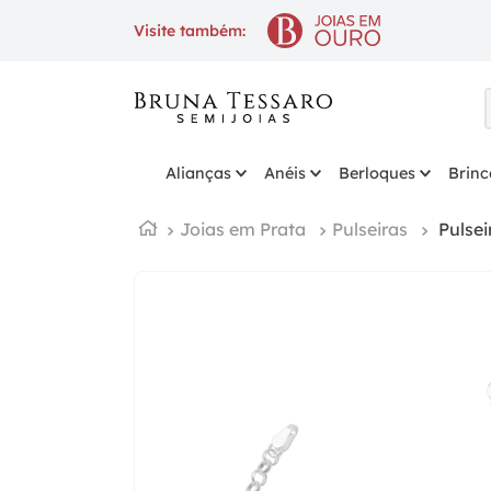
10% OFF
na 1ª compra com cupom
Visite também:
Alianças
Anéis
Berloques
Brinc
Joias em Prata
Pulseiras
Pulse