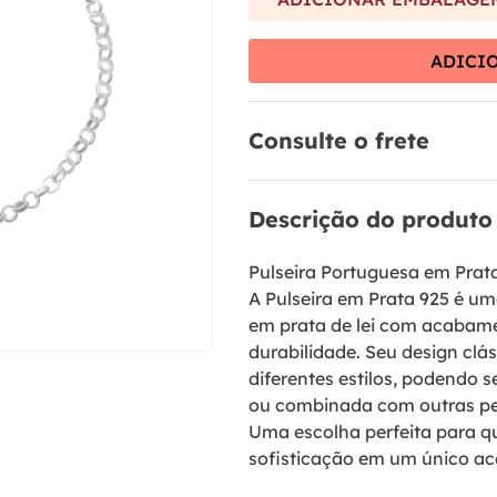
9
º
anel prata
10
º
aliança
ADICI
Consulte o frete
Descrição do produto
Pulseira Portuguesa em Prat
A Pulseira em Prata 925 é um
em prata de lei com acabame
durabilidade. Seu design cl
diferentes estilos, podendo 
ou combinada com outras pe
Uma escolha perfeita para q
sofisticação em um único ac