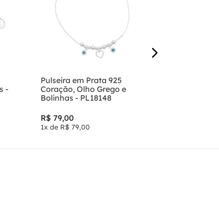
R$
99
,
00
1
x de
R$
99
,
Pulseira em Prata 925
s -
Coração, Olho Grego e
Bolinhas - PL18148
R$
79
,
00
1
x de
R$
79
,
00