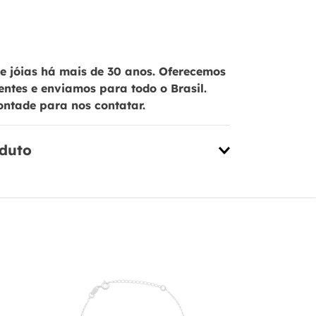
 jóias há mais de 30 anos. Oferecemos
ientes e enviamos para todo o Brasil.
ontade para nos contatar.
oduto
Pulseira em
Árvore a V
Corações -