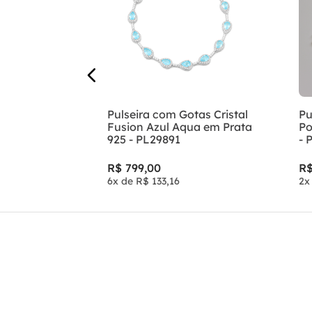
rata
Pulseira com Gotas Cristal
Pu
PU0103
Fusion Azul Aqua em Prata
Po
925 - PL29891
- 
R$
799
,
00
R
6
x de
R$
133
,
16
2
x