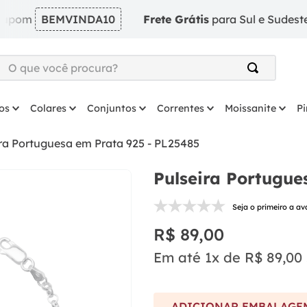
BEMVINDA10
Frete Grátis
para Sul e Sudeste em ped
O que você procura?
TERMOS MAIS BUSCADOS
os
Colares
Conjuntos
Correntes
Moissanite
P
1
º
argola
2
º
solitário
ira Portuguesa em Prata 925 - PL25485
3
º
coração
Pulseira Portugue
4
º
anel
Seja o primeiro a av
5
º
colar
R$
89
,
00
6
º
escapulario
Em até
1
x de
R$
89
,
00
7
º
prata
8
º
brinco
ADICIONAR EMBALAGEM