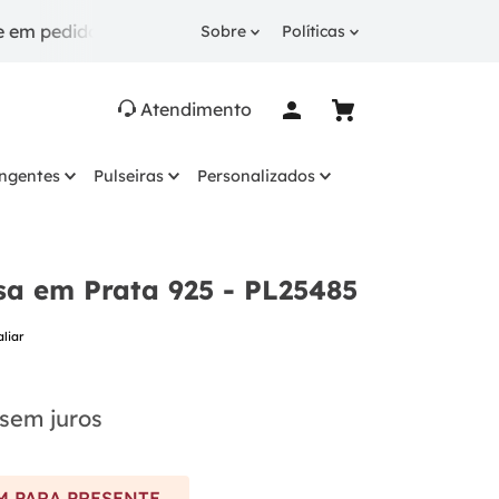
idos a partir de R$ 249.
10% OFF
na 1ª compra com
Sobre
Políticas
Atendimento
ingentes
Pulseiras
Personalizados
sa em Prata 925 - PL25485
aliar
sem juros
 PARA PRESENTE