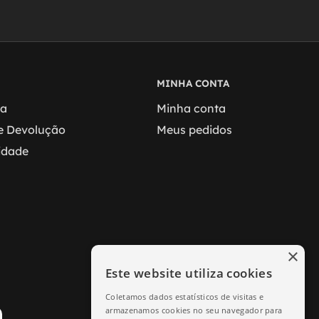
MINHA CONTA
ga
Minha conta
 e Devolução
Meus pedidos
cidade
×
Este website utiliza cookies
Coletamos dados estatísticos de visitas e
armazenamos cookies no seu navegador para