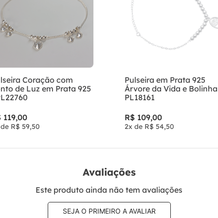
lseira Coração com
Pulseira em Prata 925
nto de Luz em Prata 925
Árvore da Vida e Bolinha
PL22760
PL18161
$
119
,
00
R$
109
,
00
 de
R$
59
,
50
2
x de
R$
54
,
50
Avaliações
Este produto ainda não tem avaliações
SEJA O PRIMEIRO A AVALIAR