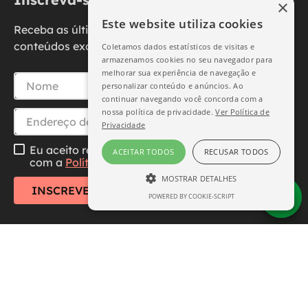
×
Este website utiliza cookies
Receba as últimas novidades, promoções e
conteúdos exclusivos diretamente no seu e-mail.
Coletamos dados estatísticos de visitas e
armazenamos cookies no seu navegador para
melhorar sua experiência de navegação e
personalizar conteúdo e anúncios. Ao
continuar navegando você concorda com a
nossa política de privacidade.
Ver Política de
Privacidade
Eu aceito receber essa newsletter, li e concordo
ACEITAR TODOS
RECUSAR TODOS
com a
Política de Privacidade
MOSTRAR DETALHES
INSCREVER-SE
POWERED BY COOKIE-SCRIPT
ESTRITAMENTE NECESSÁRIO
DESEMPENHO
SEGMENTAÇÃO
FUNCIONALIDADE
Central de Atendimento