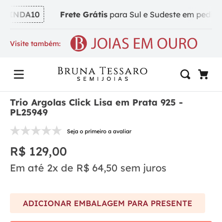
VINDA10
Frete Grátis
para Sul e Sudeste em pedidos a
Visite também:
Trio Argolas Click Lisa em Prata 925 -
PL25949
Seja o primeiro a avaliar
R$
129
,
00
Em até
2
x de
R$
64
,
50
sem juros
ADICIONAR EMBALAGEM PARA PRESENTE