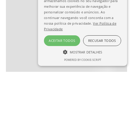
armazenamos cookies no seu navegador para
melhorar sua experiência de navegação e
personalizar conteúdo e anúncios. Ao
continuar navegando você concorda com a
nossa política de privacidade.
Ver Política de
Privacidade
ACEITAR TODOS
RECUSAR TODOS
MOSTRAR DETALHES
POWERED BY COOKIE-SCRIPT
ESTRITAMENTE NECESSÁRIO
DESEMPENHO
SEGMENTAÇÃO
FUNCIONALIDADE
Estritamente necessário
Desempenho
Segmentação
Funcionalidade
Os cookies estritamente necessários