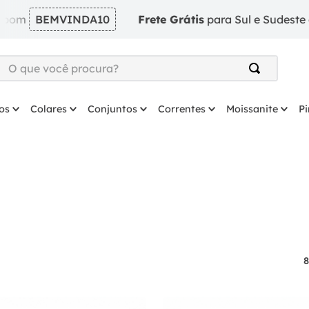
BEMVINDA10
Frete Grátis
para Sul e Sudeste em pedi
O que você procura?
TERMOS MAIS BUSCADOS
os
Colares
Conjuntos
Correntes
Moissanite
P
1
º
argola
2
º
solitário
3
º
coração
4
º
anel
5
º
colar
6
º
escapulario
7
º
prata
8
º
brinco