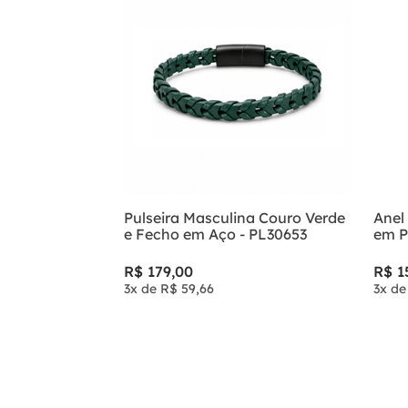
Pulseira Masculina Couro Verde
Anel 
e Fecho em Aço - PL30653
em P
R$
179
,
00
R$
1
3
x de
R$
59
,
66
3
x d