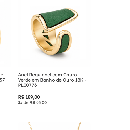
 e
Anel Regulável com Couro
757
Verde em Banho de Ouro 18K -
PL30776
R$
189
,
00
3
x de
R$
63
,
00