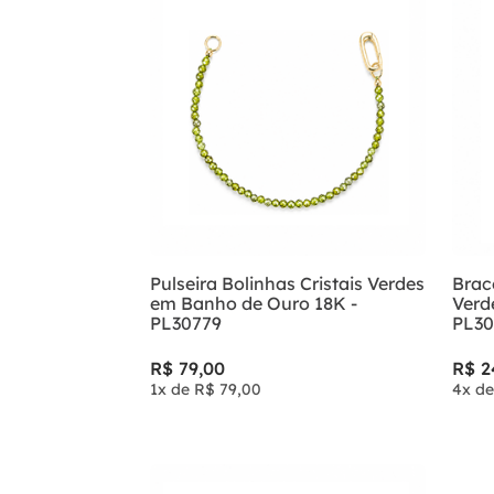
Pulseira Bolinhas Cristais Verdes
Brac
em Banho de Ouro 18K -
Verd
PL30779
PL30
R$
79
,
00
R$
2
1
x de
R$
79
,
00
4
x d