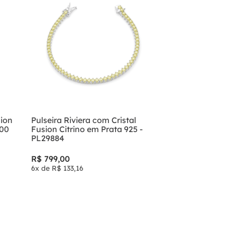
sion
Pulseira Riviera com Cristal
900
Fusion Citrino em Prata 925 -
PL29884
R$
799
,
00
6
x de
R$
133
,
16