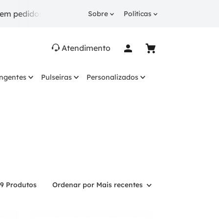
dos a partir de R$ 249.
10% OFF
na 1ª compra com c
Sobre
Políticas
Atendimento
ingentes
Pulseiras
Personalizados
89
Produtos
Ordenar por
Mais recentes