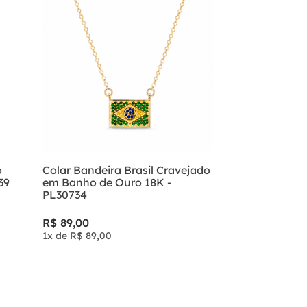
o
Colar Bandeira Brasil Cravejado
39
em Banho de Ouro 18K -
PL30734
R$
89
,
00
1
x de
R$
89
,
00