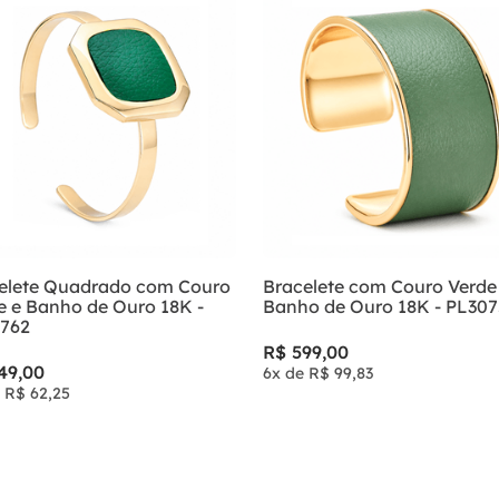
9
º
anel prata
10
º
aliança
elete Quadrado com Couro
Bracelete com Couro Verde
e e Banho de Ouro 18K -
Banho de Ouro 18K - PL30
762
R$
599
,
00
49
,
00
6
x de
R$
99
,
83
e
R$
62
,
25