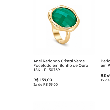
Anel Redondo Cristal Verde
Berl
Facetado em Banho de Ouro
em P
18K - PL30769
R$
6
R$
159
,
00
1
x d
3
x de
R$
53
,
00