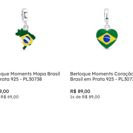
oque Moments Mapa Brasil
Berloque Moments Coraçã
rata 925 - PL30738
Brasil em Prata 925 - PL307
9
,
00
R$
89
,
00
e
R$
69
,
00
1
x de
R$
89
,
00