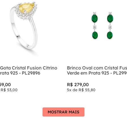
Gota Cristal Fusion Citrino
Brinco Oval com Cristal Fu
rata 925 - PL29896
Verde em Prata 925 - PL29
59
,
00
R$
279
,
00
e
R$
53
,
00
5
x de
R$
55
,
80
MOSTRAR MAIS