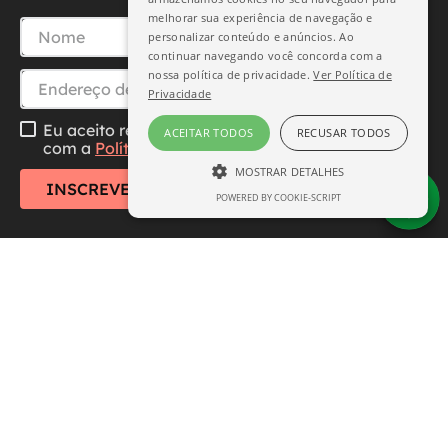
melhorar sua experiência de navegação e
personalizar conteúdo e anúncios. Ao
continuar navegando você concorda com a
nossa política de privacidade.
Ver Política de
Privacidade
Eu aceito receber essa newsletter, li e concordo
ACEITAR TODOS
RECUSAR TODOS
com a
Política de Privacidade
MOSTRAR DETALHES
INSCREVER-SE
POWERED BY COOKIE-SCRIPT
ESTRITAMENTE NECESSÁRIO
DESEMPENHO
SEGMENTAÇÃO
FUNCIONALIDADE
Central de Atendimento
Institucional
Estritamente necessário
Desempenho
Segmentação
Funcionalidade
Formas de Pagamento
Os cookies estritamente necessários