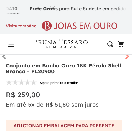
NDA10
Frete Grátis
para Sul e Sudeste em pedidos a p
Visite também:
Conjunto em Banho Ouro 18K Pérola Shell
Branca - PL20900
Seja o primeiro a avaliar
R$
259
,
00
Em até
5
x de
R$
51
,
80
sem juros
ADICIONAR EMBALAGEM PARA PRESENTE