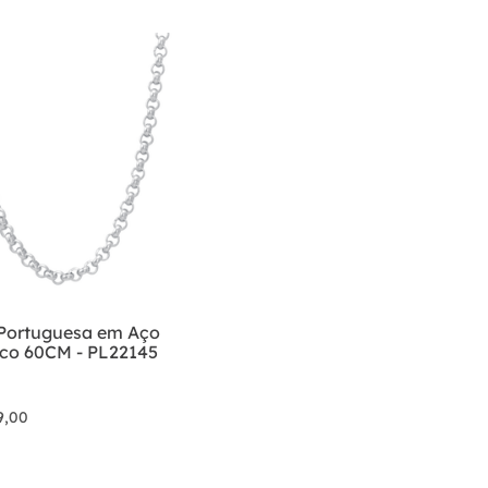
 Portuguesa em Aço
ico 60CM - PL22145
9
,
00