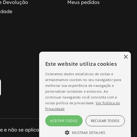
 e Devolução
Meus pedidos
cidade
×
Este website utiliza cookies
Coletamos dados estatísticos de visitas e
armazenamos cookies no seu navegador para
melhorar sua experiência de navegação e
personalizar conteúdo e anúncios. Ao
continuar navegando você concorda com a
nossa política de privacidade.
Ver Política de
Privacidade
ACEITAR TODOS
RECUSAR TODOS
e não se aplicam às lojas físicas.
MOSTRAR DETALHES