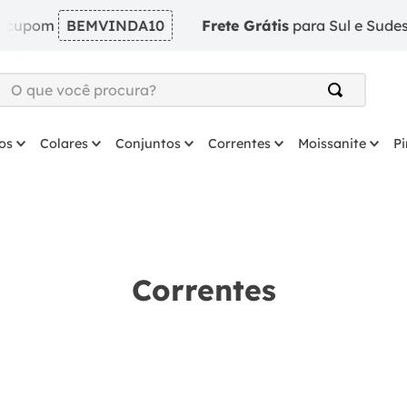
om
BEMVINDA10
Frete Grátis
para Sul e Sudeste em p
O que você procura?
TERMOS MAIS BUSCADOS
os
Colares
Conjuntos
Correntes
Moissanite
P
1
º
argola
2
º
solitário
3
º
coração
4
º
anel
Correntes
5
º
colar
6
º
escapulario
7
º
brinco
8
º
prata