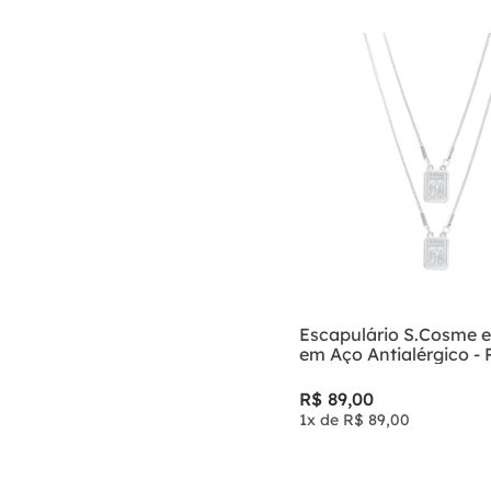
Escapulário S.Cosme 
em Aço Antialérgico -
R$
89
,
00
1
x de
R$
89
,
00