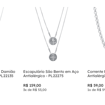
9
º
anel prata
10
º
riviera
e Damião
Escapulário São Bento em Aço
Corrente
 PL22135
Antialérgico - PL22275
Antialérg
R$
159
,
00
R$
59
,
00
3
x de
R$
53
,
00
1
x de
R$
5