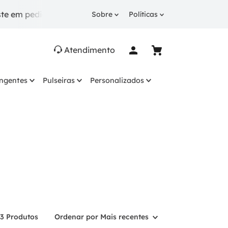
edidos a partir de R$ 249.
10% OFF
na 1ª compra co
Sobre
Políticas
Atendimento
ingentes
Pulseiras
Personalizados
3
Produtos
Ordenar por
Mais recentes