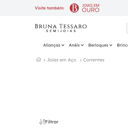
10% OFF
na 1ª compra com cup
Visite também:
Alianças
Anéis
Berloques
Brinc
Joias em Aço
Correntes
Filtrar