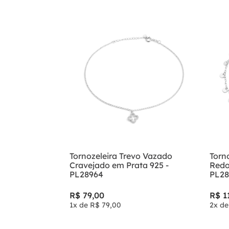
Tornozeleira Trevo Vazado
Torn
Cravejado em Prata 925 -
Redo
PL28964
PL28
R$
79
,
00
R$
1
1
x de
R$
79
,
00
2
x d