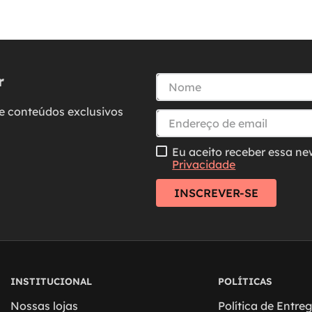
r
e conteúdos exclusivos
Eu aceito receber essa ne
Privacidade
INSCREVER-SE
INSTITUCIONAL
POLÍTICAS
Nossas lojas
Política de Entre