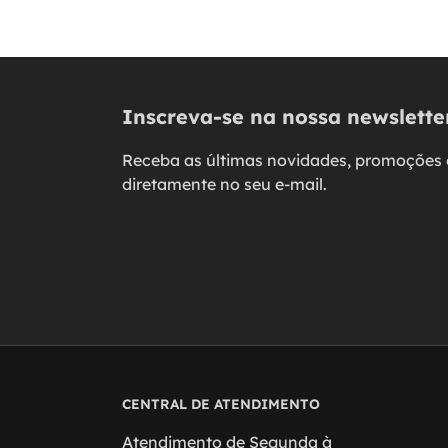
Inscreva-se na nossa newslette
Receba as últimas novidades, promoções 
diretamente no seu e-mail.
CENTRAL DE ATENDIMENTO
Atendimento de Segunda à