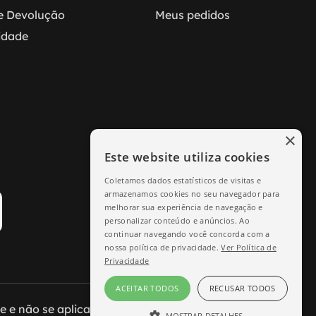
 e Devolução
Meus pedidos
cidade
×
Este website utiliza cookies
Coletamos dados estatísticos de visitas e
armazenamos cookies no seu navegador para
melhorar sua experiência de navegação e
personalizar conteúdo e anúncios. Ao
continuar navegando você concorda com a
nossa política de privacidade.
Ver Política de
Privacidade
ACEITAR TODOS
RECUSAR TODOS
e não se aplicam às lojas físicas.
MOSTRAR DETALHES