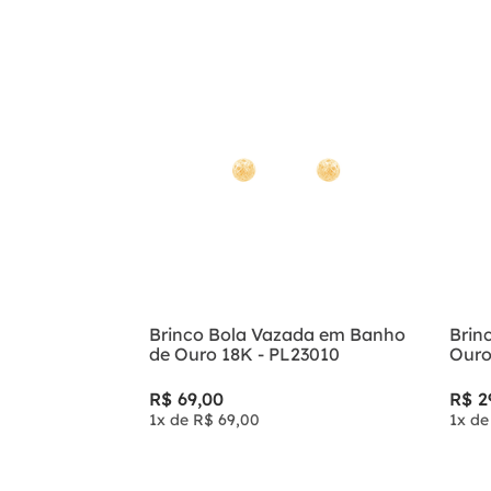
Brinco Bola Vazada em Banho
Brin
de Ouro 18K - PL23010
Ouro
R$
69
,
00
R$
2
1
x de
R$
69
,
00
1
x d