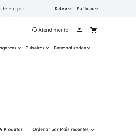
edidos a partir de R$ 249.
10% OFF
na 1ª compra co
Sobre
Políticas
Atendimento
ingentes
Pulseiras
Personalizados
9
Produtos
Ordenar por
Mais recentes