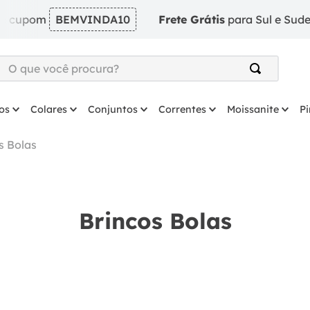
m
BEMVINDA10
Frete Grátis
para Sul e Sudeste em p
O que você procura?
TERMOS MAIS BUSCADOS
os
Colares
Conjuntos
Correntes
Moissanite
P
1
º
argola
2
º
solitário
s Bolas
3
º
prata
4
º
anel
Brincos Bolas
5
º
coração
6
º
anel prata
7
º
colar
8
º
escapulario