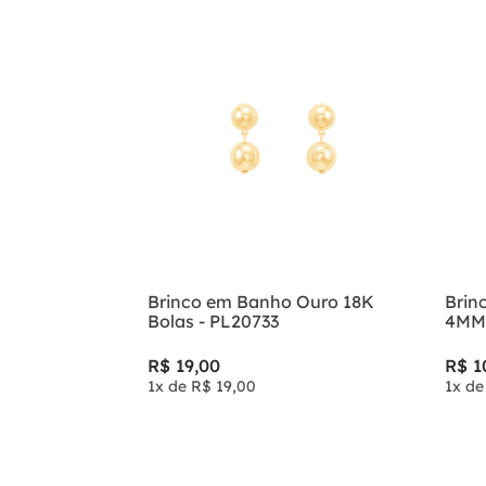
Brinco em Banho Ouro 18K
Brin
Bolas - PL20733
4MM 
R$
19
,
00
R$
1
1
x de
R$
19
,
00
1
x d