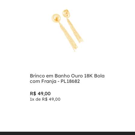
Brinco em Banho Ouro 18K Bola
com Franja - PL18682
R$
49
,
00
1
x de
R$
49
,
00