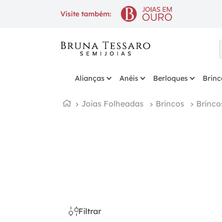
10% OFF
na 1ª compra com cupo
Visite também:
Alianças
Anéis
Berloques
Brinc
Joias Folheadas
Brincos
Brinco
Filtrar