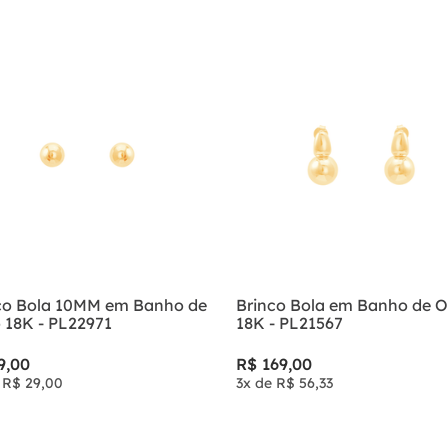
9
º
brinco
10
º
aliança
co Bola 10MM em Banho de
Brinco Bola em Banho de 
 18K - PL22971
18K - PL21567
9
,
00
R$
169
,
00
e
R$
29
,
00
3
x de
R$
56
,
33