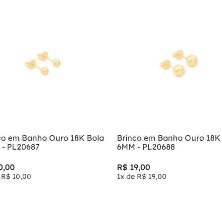
co em Banho Ouro 18K Bola
Brinco em Banho Ouro 18K
- PL20687
6MM - PL20688
0
,
00
R$
19
,
00
e
R$
10
,
00
1
x de
R$
19
,
00